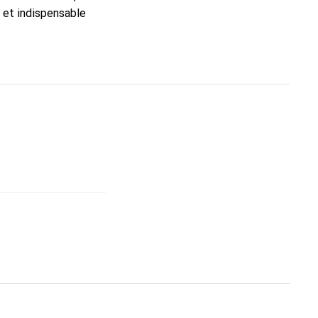
c et indispensable
ité, la marque