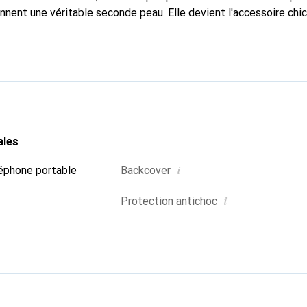
onnent une véritable seconde peau. Elle devient l'accessoire chi
Reconnaître internationalement pour ses produits de haute qual
 pour une clientèle exigeante.
ales
i
éphone portable
Backcover
i
Protection antichoc