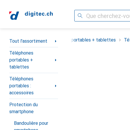
Recherche
Navigation par catégorie
Tout l'assortiment
Téléphones portables + tablettes
Té
Tout l'assortiment
Téléphones
portables +
tablettes
Téléphones
portables :
accessoires
Protection du
smartphone
Bandoulière pour