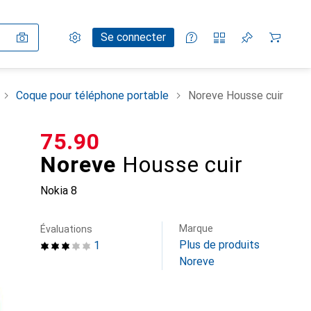
Paramètres
Compte client
Listes de comparaison
Listes d'envies
Panier
Se connecter
Coque pour téléphone portable
Noreve Housse cuir
CHF
75.90
Noreve
Housse cuir
Nokia 8
Marque
Évaluations
Plus de produits
1
Noreve