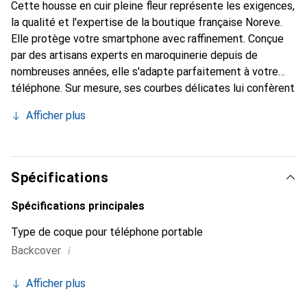
Cette housse en cuir pleine fleur représente les exigences,
la qualité et l'expertise de la boutique française Noreve.
Elle protège votre smartphone avec raffinement. Conçue
par des artisans experts en maroquinerie depuis de
nombreuses années, elle s'adapte parfaitement à votre
téléphone. Sur mesure, ses courbes délicates lui confèrent
une véritable seconde peau. Elle devient l'accessoire chic
Afficher plus
et indispensable de votre smartphone. Reconnaître
internationalement pour ses produits de haute qualité, la
marque Noreve est un choix sûr pour une clientèle
exigeante.
Spécifications
Spécifications principales
Type de coque pour téléphone portable
i
Backcover
Afficher plus