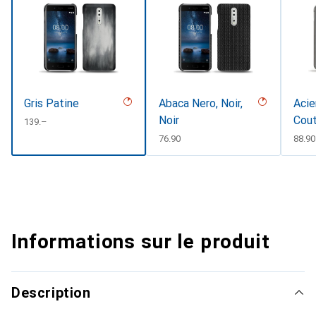
Gris Patine
Abaca Nero, Noir,
Acie
Noir
Cout
CHF
139.–
CHF
76.90
CHF
88.90
Informations sur le produit
Description