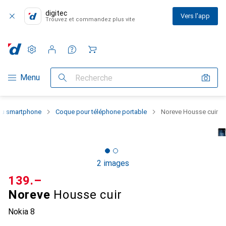
digitec
Vers l'app
Trouvez et commandez plus vite
Paramètres
Compte client
Listes de comparaison
Listes d'envies
Panier
Navigation par catégorie
Menu
Recherche
 du smartphone
Coque pour téléphone portable
Noreve Housse cuir
2 images
CHF
139.–
Noreve
Housse cuir
Nokia 8