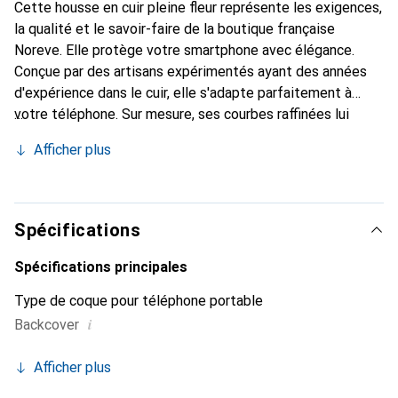
Cette housse en cuir pleine fleur représente les exigences,
la qualité et le savoir-faire de la boutique française
Noreve. Elle protège votre smartphone avec élégance.
Conçue par des artisans expérimentés ayant des années
d'expérience dans le cuir, elle s'adapte parfaitement à
votre téléphone. Sur mesure, ses courbes raffinées lui
donnent une véritable seconde peau. Elle devient
Afficher plus
l'accessoire chic et indispensable pour votre smartphone.
Reconnaître internationalement pour ses produits de
haute qualité, la marque Noreve est un choix fiable pour
une clientèle exigeante.
Spécifications
Spécifications principales
Type de coque pour téléphone portable
i
Backcover
Afficher plus