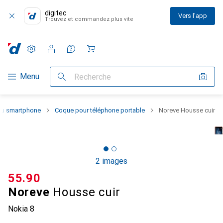
digitec
Vers l'app
Trouvez et commandez plus vite
Paramètres
Compte client
Listes de comparaison
Listes d'envies
Panier
Navigation par catégorie
Menu
Recherche
 du smartphone
Coque pour téléphone portable
Noreve Housse cuir
2 images
CHF
55.90
Noreve
Housse cuir
Nokia 8