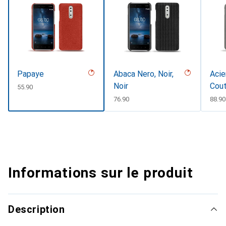
Papaye
Abaca Nero, Noir,
Acie
Noir
Cout
CHF
55.90
CHF
76.90
CHF
88.90
Informations sur le produit
Description