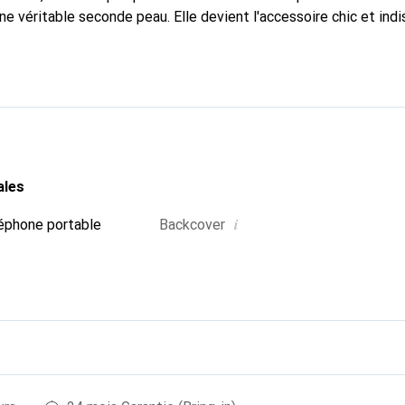
une véritable seconde peau. Elle devient l'accessoire chic et in
 internationalement pour ses produits de haute qualité, la mar
tèle exigeante.
ales
i
éphone portable
Backcover