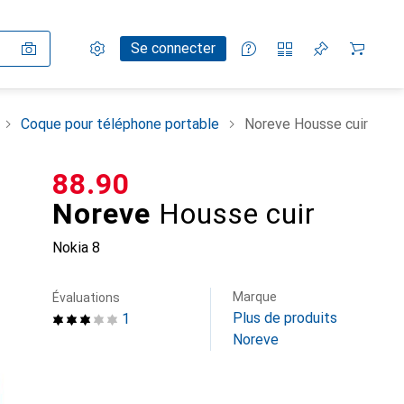
Paramètres
Compte client
Listes de comparaison
Listes d'envies
Panier
Se connecter
Coque pour téléphone portable
Noreve Housse cuir
CHF
88.90
Noreve
Housse cuir
Nokia 8
Marque
Évaluations
Plus de produits
1
Noreve