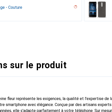
age - Couture
 - Couture
iliegia
ero ( Noir / Black)
uture
 White )
PU
on
an - Couture ( Nappa - Pantone #15458a)
n PU ( Pantone #003da5 )
erranéen
arciate - Couture
nero ( Noir / Black)
abla
age
uture ( Noir / Black )
iné
ture
 Pantone #c1c6c8 )
outure
l??u - Couture ( Pantone #F3B934 )
ge - Couture
 vintage - Couture
icat
 ( Pantone #8B4720 )
ntage - Couture
dro
lack )
, Serpent nero
ntage - Couture
age - Couture
uture
ne
sion
( Pantone #d50032 )
abbia
 PU ( Pantone #a7c58e )
isant
assion
s sur le produit
ine fleur représente les exigences, la qualité et l'expertise de 
tre smartphone avec élégance. Conçue par des artisans experts
nnées, elle s'adapte parfaitement à votre téléphone. Sur mesur