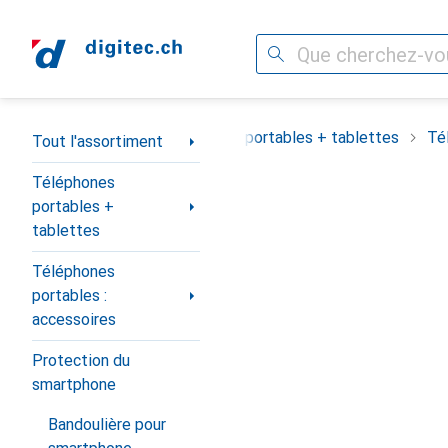
Recherche
Navigation par catégorie
Tout l'assortiment
Téléphones portables + tablettes
Té
Tout l'assortiment
Téléphones
portables +
tablettes
Téléphones
portables :
accessoires
Protection du
smartphone
Bandoulière pour