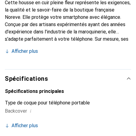
Cette housse en cuir pleine fleur représente les exigences,
la qualité et le savoir-faire de la boutique française
Noreve. Elle protège votre smartphone avec élégance.
Conçue par des artisans expérimentés ayant des années
d'expérience dans l'industrie de la maroquinerie, elle
s'adapte parfaitement à votre téléphone. Sur mesure, ses
courbes délicates lui confèrent une véritable seconde
Afficher plus
peau. Elle devient un accessoire chic et indispensable pour
votre smartphone. Reconnaître internationalement pour
ses produits de haute qualité, la marque Noreve est un
choix fiable pour une clientèle exigeante.
Spécifications
Spécifications principales
Type de coque pour téléphone portable
i
Backcover
Afficher plus