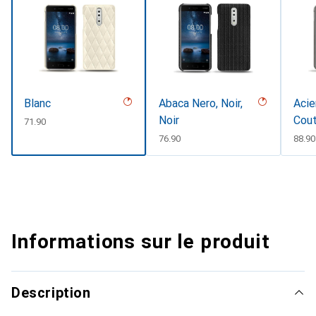
Blanc
Abaca Nero, Noir,
Acie
Noir
Cout
CHF
71.90
CHF
76.90
CHF
88.90
Informations sur le produit
Description