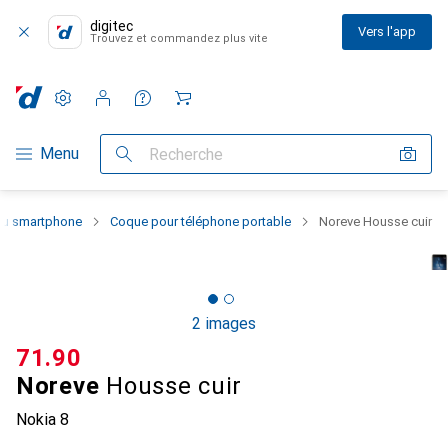
digitec
Vers l'app
Trouvez et commandez plus vite
Paramètres
Compte client
Listes de comparaison
Listes d'envies
Panier
Navigation par catégorie
Menu
Recherche
 du smartphone
Coque pour téléphone portable
Noreve Housse cuir
2 images
CHF
71.90
Noreve
Housse cuir
Nokia 8