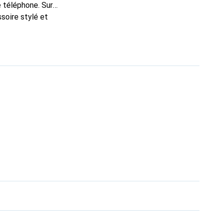
e téléphone. Sur
soire stylé et
nt pour ses produits