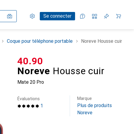
Paramètres
Compte client
Listes de comparaison
Listes d'envies
Panier
Se connecter
Coque pour téléphone portable
Noreve Housse cuir
CHF
40.90
Noreve
Housse cuir
Mate 20 Pro
Marque
Évaluations
Plus de produits
1
Noreve