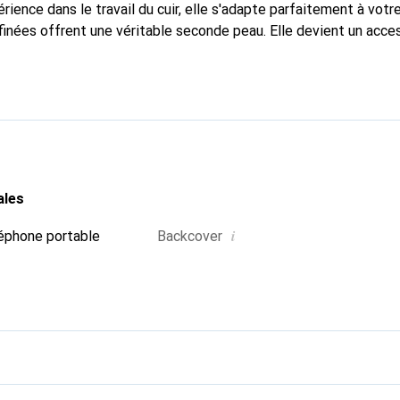
ience dans le travail du cuir, elle s'adapte parfaitement à votr
finées offrent une véritable seconde peau. Elle devient un acces
re smartphone. La marque Noreve est reconnue internationaleme
titue un choix fiable pour une clientèle exigeante.
ales
i
éphone portable
Backcover