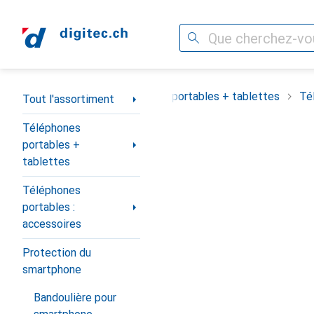
Recherche
Navigation par catégorie
Tout l'assortiment
Téléphones portables + tablettes
Té
Tout l'assortiment
Téléphones
portables +
tablettes
Téléphones
portables :
accessoires
Protection du
smartphone
Bandoulière pour