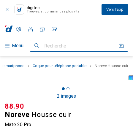
digitec
Vers l'app
Trouvez et commandez plus vite
Paramètres
Compte client
Listes de comparaison
Listes d'envies
Panier
Navigation par catégorie
Menu
Recherche
 du smartphone
Coque pour téléphone portable
Noreve Housse cuir
2 images
CHF
88.90
Noreve
Housse cuir
Mate 20 Pro