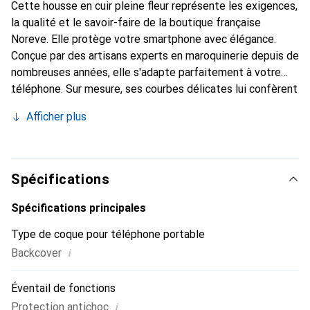
Cette housse en cuir pleine fleur représente les exigences,
la qualité et le savoir-faire de la boutique française
Noreve. Elle protège votre smartphone avec élégance.
Conçue par des artisans experts en maroquinerie depuis de
nombreuses années, elle s'adapte parfaitement à votre
téléphone. Sur mesure, ses courbes délicates lui confèrent
une véritable seconde peau. Elle devient l'accessoire chic
Afficher plus
et indispensable de votre smartphone. Reconnaissable à
l'international pour ses produits de haute qualité, la
marque Noreve est un choix sûr pour une clientèle
exigeante.
Spécifications
Spécifications principales
Type de coque pour téléphone portable
i
Backcover
Éventail de fonctions
i
Protection antichoc