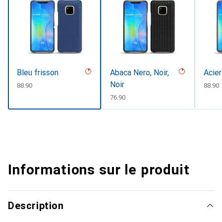
Bleu frisson
Abaca Nero, Noir,
Acier
Noir
CHF
88.90
CHF
88.90
CHF
76.90
Informations sur le produit
Description