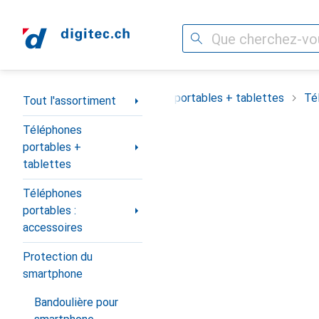
Recherche
Navigation par catégorie
Tout l'assortiment
Téléphones portables + tablettes
Té
Tout l'assortiment
Téléphones
portables +
tablettes
Téléphones
portables :
accessoires
Protection du
smartphone
Bandoulière pour