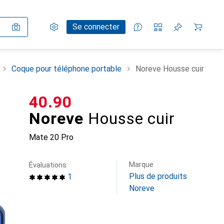
Paramètres
Compte client
Listes de comparaison
Listes d'envies
Panier
Se connecter
Coque pour téléphone portable
Noreve Housse cuir
CHF
40.90
Noreve
Housse cuir
Mate 20 Pro
Marque
Évaluations
Plus de produits
1
Noreve