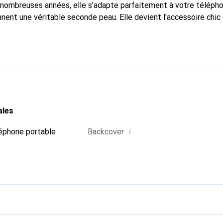
nombreuses années, elle s'adapte parfaitement à votre télépho
nnent une véritable seconde peau. Elle devient l'accessoire chic
naître internationalement pour ses produits de haute qualité,
ientèle exigeante.
ales
i
éphone portable
Backcover