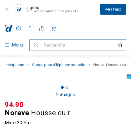
digitec
Vers l'app
Trouvez et commandez plus vite
Paramètres
Compte client
Listes de comparaison
Listes d'envies
Panier
Navigation par catégorie
Menu
Recherche
 du smartphone
Coque pour téléphone portable
Noreve Housse cuir
2 images
CHF
94.90
Noreve
Housse cuir
Mate 20 Pro