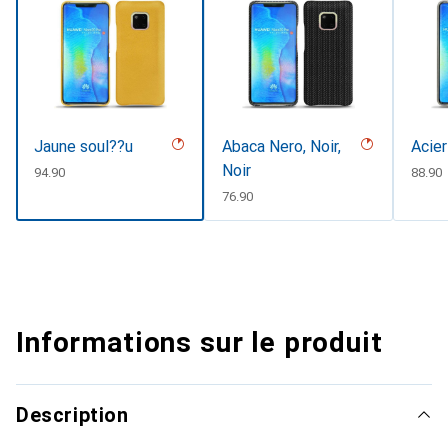
Jaune soul??u
Abaca Nero, Noir,
Acier
Noir
CHF
94.90
CHF
88.90
CHF
76.90
Informations sur le produit
Description