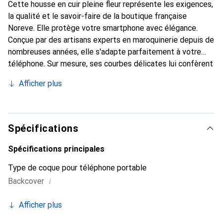
Cette housse en cuir pleine fleur représente les exigences,
la qualité et le savoir-faire de la boutique française
Noreve. Elle protège votre smartphone avec élégance.
Conçue par des artisans experts en maroquinerie depuis de
nombreuses années, elle s'adapte parfaitement à votre
téléphone. Sur mesure, ses courbes délicates lui confèrent
une véritable seconde peau. Elle devient l'accessoire chic
Afficher plus
et indispensable de votre smartphone. La marque Noreve
est reconnue internationalement pour ses produits de
haute qualité et constitue un choix sûr pour une clientèle
exigeante.
Spécifications
Spécifications principales
Type de coque pour téléphone portable
i
Backcover
Afficher plus