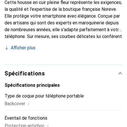
Cette housse en cuir pleine fleur représente les exigences,
la qualité et l'expertise de la boutique française Noreve.
Elle protège votre smartphone avec élégance. Conçue par
des artisans qui sont des experts en maroquinerie depuis
de nombreuses années, elle s'adapte parfaitement à votre
téléphone. Sur mesure, ses courbes délicates lui confèrent
une véritable seconde peau. Elle devient un accessoire
Afficher plus
chic et essentiel de votre smartphone. Reconnaît
internationalement pour ses produits de haute qualité, la
marque Noreve est un choix sûr pour une clientèle
exigeante.
Spécifications
Spécifications principales
Type de coque pour téléphone portable
i
Backcover
Éventail de fonctions
i
Protection antichoc