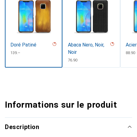
Doré Patiné
Abaca Nero, Noir,
Acier
Noir
CHF
139.–
CHF
88.90
CHF
76.90
Informations sur le produit
Description