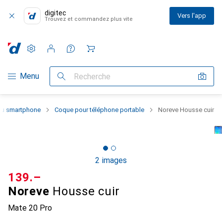
digitec
Vers l'app
Trouvez et commandez plus vite
Paramètres
Compte client
Listes de comparaison
Listes d'envies
Panier
Navigation par catégorie
Menu
Recherche
 du smartphone
Coque pour téléphone portable
Noreve Housse cuir
2 images
CHF
139.–
Noreve
Housse cuir
Mate 20 Pro