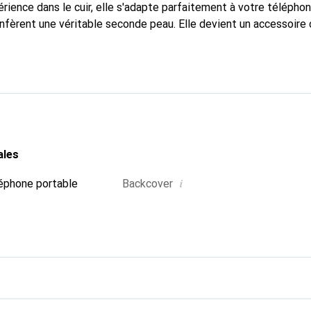
rience dans le cuir, elle s'adapte parfaitement à votre téléphon
onfèrent une véritable seconde peau. Elle devient un accessoire 
Reconnu internationalement pour ses produits de haute qualité
 une clientèle exigeante.
ales
i
éphone portable
Backcover