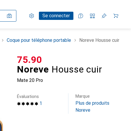
Paramètres
Compte client
Listes de comparaison
Listes d'envies
Panier
Se connecter
Coque pour téléphone portable
Noreve Housse cuir
CHF
75.90
Noreve
Housse cuir
Mate 20 Pro
Marque
Évaluations
Plus de produits
1
Noreve