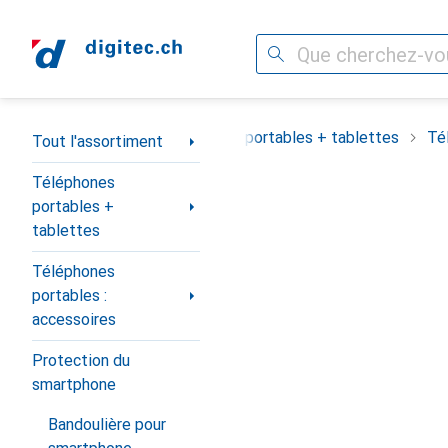
Recherche
Navigation par catégorie
Tout l'assortiment
Téléphones portables + tablettes
Té
Tout l'assortiment
Téléphones
portables +
tablettes
Téléphones
portables :
accessoires
Protection du
smartphone
Bandoulière pour