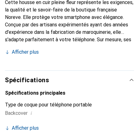
Cette housse en cuir pleine fleur représente les exigences,
la qualité et le savoir-faire de la boutique française
Noreve. Elle protège votre smartphone avec élégance.
Conçue par des artisans expérimentés ayant des années
d'expérience dans la fabrication de maroquinerie, elle
s'adapte parfaitement à votre téléphone. Sur mesure, ses
courbes délicates lui confèrent une véritable seconde
Afficher plus
peau. Elle devient l'accessoire chic et indispensable pour
votre smartphone. Reconnaître internationalement pour
ses produits de haute qualité, la marque Noreve est un
choix fiable pour une clientèle exigeante.
Spécifications
Spécifications principales
Type de coque pour téléphone portable
i
Backcover
Afficher plus