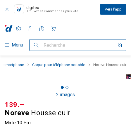
digitec
Vers l'app
Trouvez et commandez plus vite
Paramètres
Compte client
Listes de comparaison
Listes d'envies
Panier
Navigation par catégorie
Menu
Recherche
 du smartphone
Coque pour téléphone portable
Noreve Housse cuir
2 images
CHF
139.–
Noreve
Housse cuir
Mate 10 Pro