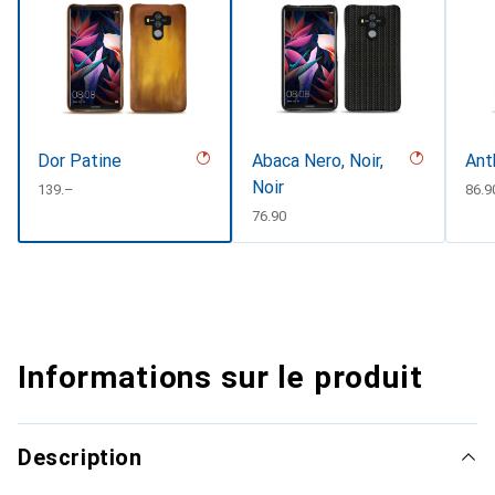
Dor Patine
Abaca Nero, Noir,
Ant
Noir
CHF
139.–
CHF
86.9
CHF
76.90
Informations sur le produit
Description