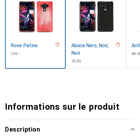
Rose Patine
Abaca Nero, Noir,
Ant
Noir
CHF
139.–
CHF
86.9
CHF
76.90
Informations sur le produit
Description