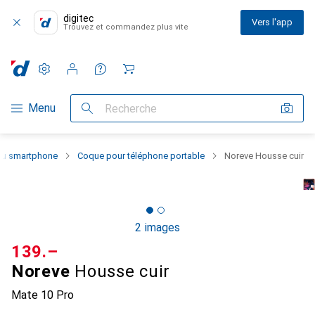
digitec
Vers l'app
Trouvez et commandez plus vite
Paramètres
Compte client
Listes de comparaison
Listes d'envies
Panier
Navigation par catégorie
Menu
Recherche
 du smartphone
Coque pour téléphone portable
Noreve Housse cuir
2 images
CHF
139.–
Noreve
Housse cuir
Mate 10 Pro