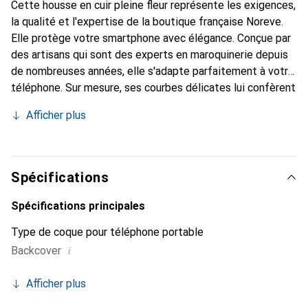
Cette housse en cuir pleine fleur représente les exigences,
la qualité et l'expertise de la boutique française Noreve.
Elle protège votre smartphone avec élégance. Conçue par
des artisans qui sont des experts en maroquinerie depuis
de nombreuses années, elle s'adapte parfaitement à votre
téléphone. Sur mesure, ses courbes délicates lui confèrent
une véritable seconde peau. Elle devient un accessoire
Afficher plus
chic et essentiel pour votre smartphone. Reconnu
internationalement pour ses produits de haute qualité, la
marque Noreve est un choix sûr pour une clientèle
exigeante.
Spécifications
Spécifications principales
Type de coque pour téléphone portable
i
Backcover
Afficher plus