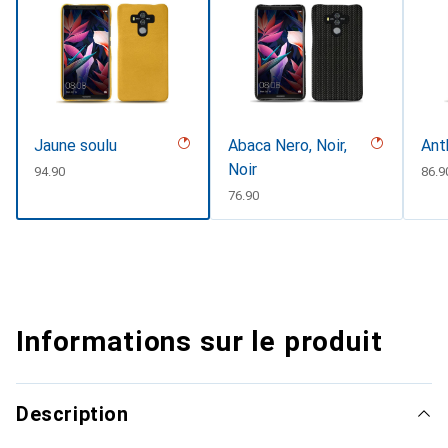
Jaune soulu
Abaca Nero, Noir,
Ant
Noir
CHF
94.90
CHF
86.9
CHF
76.90
Informations sur le produit
Description