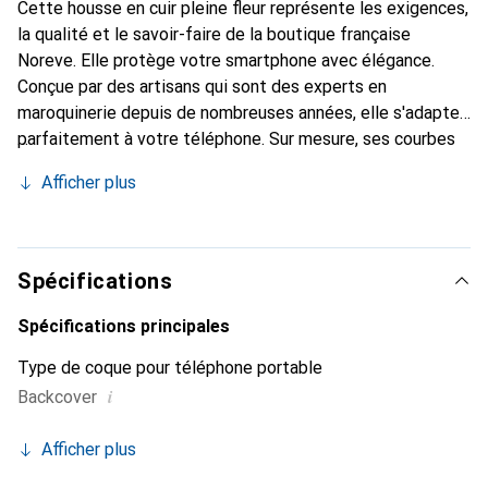
Cette housse en cuir pleine fleur représente les exigences,
la qualité et le savoir-faire de la boutique française
Noreve. Elle protège votre smartphone avec élégance.
Conçue par des artisans qui sont des experts en
maroquinerie depuis de nombreuses années, elle s'adapte
parfaitement à votre téléphone. Sur mesure, ses courbes
raffinées lui confèrent une véritable seconde peau. Elle
Afficher plus
devient l'accessoire chic et indispensable pour votre
smartphone. Reconnaissable à l'international pour ses
produits de haute qualité, la marque Noreve est un choix
sûr pour une clientèle exigeante.
Spécifications
Spécifications principales
Type de coque pour téléphone portable
i
Backcover
Afficher plus