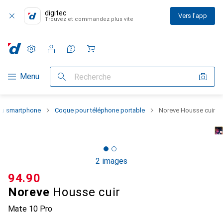
digitec
Vers l'app
Trouvez et commandez plus vite
Paramètres
Compte client
Listes de comparaison
Listes d'envies
Panier
Navigation par catégorie
Menu
Recherche
 du smartphone
Coque pour téléphone portable
Noreve Housse cuir
2 images
CHF
94.90
Noreve
Housse cuir
Mate 10 Pro