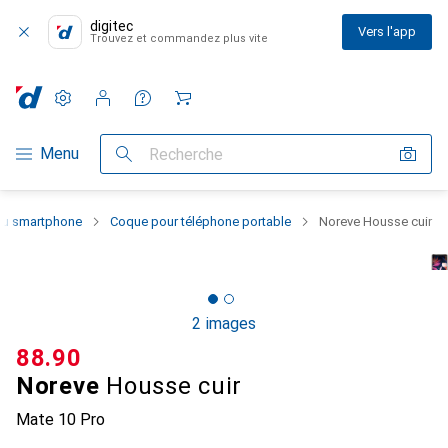
digitec
Vers l'app
Trouvez et commandez plus vite
Paramètres
Compte client
Listes de comparaison
Listes d'envies
Panier
Navigation par catégorie
Menu
Recherche
 du smartphone
Coque pour téléphone portable
Noreve Housse cuir
2 images
CHF
88.90
Noreve
Housse cuir
Mate 10 Pro