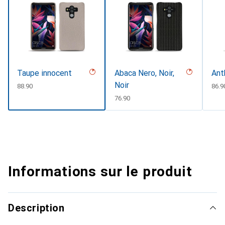
Taupe innocent
Abaca Nero, Noir,
Ant
Noir
CHF
88.90
CHF
86.9
CHF
76.90
Informations sur le produit
Description