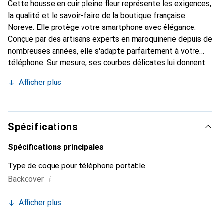
Cette housse en cuir pleine fleur représente les exigences,
la qualité et le savoir-faire de la boutique française
Noreve. Elle protège votre smartphone avec élégance.
Conçue par des artisans experts en maroquinerie depuis de
nombreuses années, elle s'adapte parfaitement à votre
téléphone. Sur mesure, ses courbes délicates lui donnent
une véritable seconde peau. Elle devient l'accessoire chic
Afficher plus
et indispensable pour votre smartphone. Reconnaissante à
l'international pour ses produits de haute qualité, la
marque Noreve est un choix sûr pour une clientèle
exigeante.
Spécifications
Spécifications principales
Type de coque pour téléphone portable
i
Backcover
Afficher plus