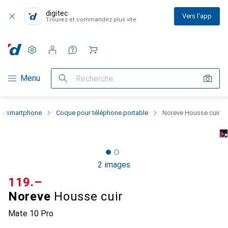
digitec
Vers l'app
Trouvez et commandez plus vite
Paramètres
Compte client
Listes de comparaison
Listes d'envies
Panier
Navigation par catégorie
Menu
Recherche
 du smartphone
Coque pour téléphone portable
Noreve Housse cuir
2 images
CHF
119.–
Noreve
Housse cuir
Mate 10 Pro