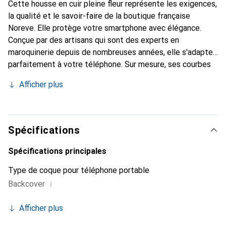
Cette housse en cuir pleine fleur représente les exigences,
la qualité et le savoir-faire de la boutique française
Noreve. Elle protège votre smartphone avec élégance.
Conçue par des artisans qui sont des experts en
maroquinerie depuis de nombreuses années, elle s'adapte
parfaitement à votre téléphone. Sur mesure, ses courbes
délicates lui confèrent une véritable seconde peau. Elle
Afficher plus
devient l'accessoire chic et indispensable de votre
smartphone. Reconnaître internationalement pour ses
produits de haute qualité, la marque Noreve est un choix
sûr pour une clientèle exigeante.
Spécifications
Spécifications principales
Type de coque pour téléphone portable
i
Backcover
Afficher plus