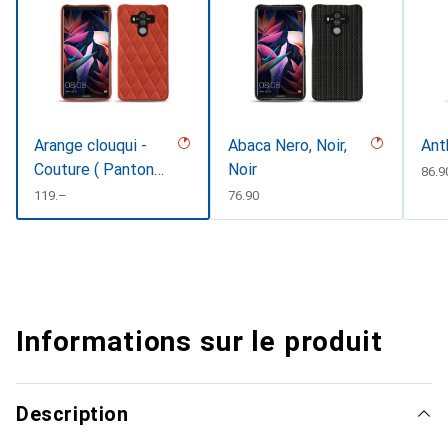
Arange clouqui -
Abaca Nero, Noir,
Ant
Couture ( Pantone
Noir
CHF
86.9
#D33108 )
CHF
119.–
CHF
76.90
Informations sur le produit
Description