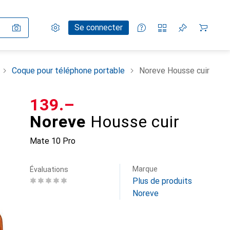
Paramètres
Compte client
Listes de comparaison
Listes d'envies
Panier
Se connecter
Coque pour téléphone portable
Noreve Housse cuir
CHF
139.–
Noreve
Housse cuir
Mate 10 Pro
Marque
Évaluations
Plus de produits
Noreve