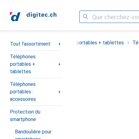
Recherche
Navigation par catégorie
Tout l'assortiment
Téléphones portables + tablettes
Té
Tout l'assortiment
Téléphones
portables +
tablettes
Téléphones
portables :
accessoires
Protection du
smartphone
Bandoulière pour