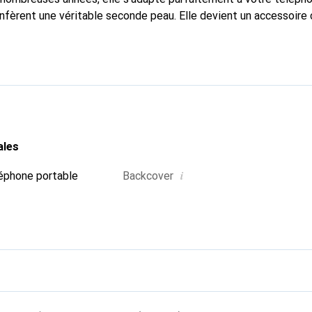
onfèrent une véritable seconde peau. Elle devient un accessoire 
naître internationalement pour ses produits de haute qualité,
ientèle exigeante.
ales
i
éphone portable
Backcover