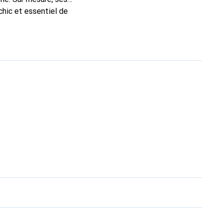
chic et essentiel de
 la marque Noreve est