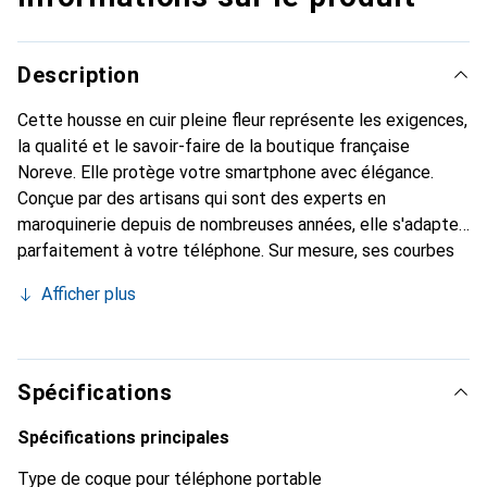
Description
Cette housse en cuir pleine fleur représente les exigences,
la qualité et le savoir-faire de la boutique française
Noreve. Elle protège votre smartphone avec élégance.
Conçue par des artisans qui sont des experts en
maroquinerie depuis de nombreuses années, elle s'adapte
parfaitement à votre téléphone. Sur mesure, ses courbes
délicates lui confèrent une véritable seconde peau. Elle
Afficher plus
devient l'accessoire chic et indispensable de votre
smartphone. Reconnaître internationalement pour ses
produits de haute qualité, la marque Noreve est un choix
sûr pour une clientèle exigeante.
Spécifications
Spécifications principales
Type de coque pour téléphone portable