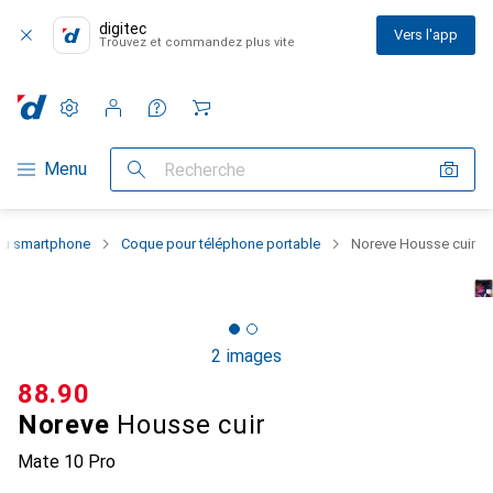
digitec
Vers l'app
Trouvez et commandez plus vite
Paramètres
Compte client
Listes de comparaison
Listes d'envies
Panier
Navigation par catégorie
Menu
Recherche
 du smartphone
Coque pour téléphone portable
Noreve Housse cuir
2 images
CHF
88.90
Noreve
Housse cuir
Mate 10 Pro