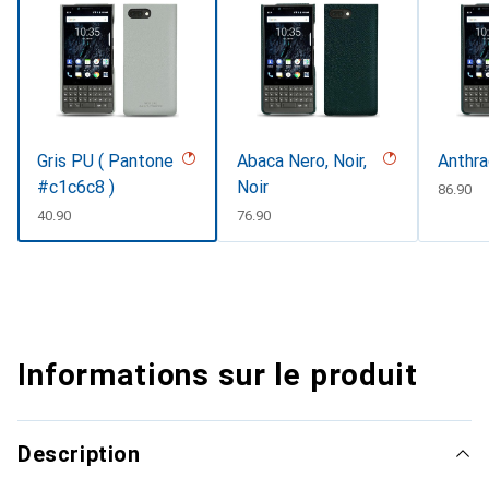
Gris PU ( Pantone
Abaca Nero, Noir,
Anthra
#c1c6c8 )
Noir
CHF
86.90
CHF
40.90
CHF
76.90
Informations sur le produit
Description