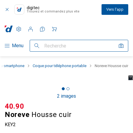
digitec
Vers l'app
Trouvez et commandez plus vite
Paramètres
Compte client
Listes de comparaison
Listes d'envies
Panier
Navigation par catégorie
Menu
Recherche
 du smartphone
Coque pour téléphone portable
Noreve Housse cuir
2 images
CHF
40.90
Noreve
Housse cuir
KEY2