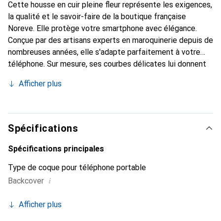
Cette housse en cuir pleine fleur représente les exigences,
la qualité et le savoir-faire de la boutique française
Noreve. Elle protège votre smartphone avec élégance.
Conçue par des artisans experts en maroquinerie depuis de
nombreuses années, elle s'adapte parfaitement à votre
téléphone. Sur mesure, ses courbes délicates lui donnent
une véritable seconde peau. Elle devient un accessoire
Afficher plus
chic et essentiel de votre smartphone. Reconnaître
internationalement pour ses produits de haute qualité, la
marque Noreve est un choix sûr pour une clientèle
exigeante.
Spécifications
Spécifications principales
Type de coque pour téléphone portable
i
Backcover
Afficher plus