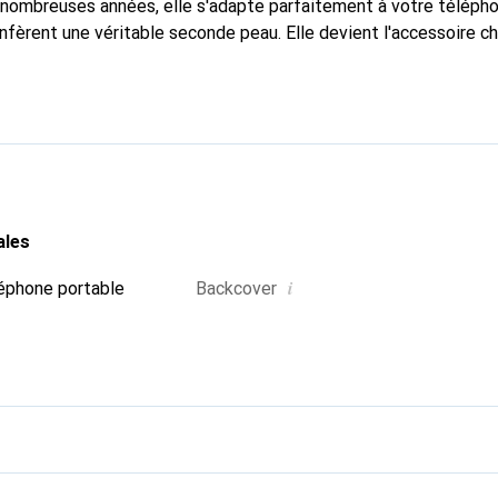
nombreuses années, elle s'adapte parfaitement à votre télépho
nfèrent une véritable seconde peau. Elle devient l'accessoire ch
 La marque Noreve est reconnue internationalement pour ses pr
choix sûr pour une clientèle exigeante.
ales
i
éphone portable
Backcover