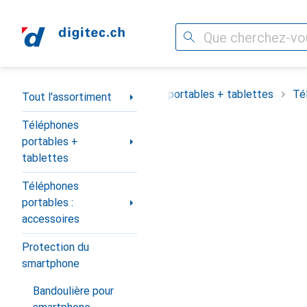
Recherche
Navigation par catégorie
Tout l'assortiment
Téléphones portables + tablettes
Té
Tout l'assortiment
Téléphones
portables +
tablettes
Téléphones
portables :
accessoires
Protection du
smartphone
Bandoulière pour