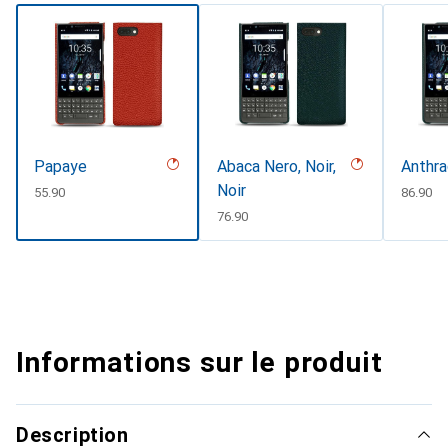
Papaye
Abaca Nero, Noir,
Anthra
Noir
CHF
55.90
CHF
86.90
CHF
76.90
Informations sur le produit
Description