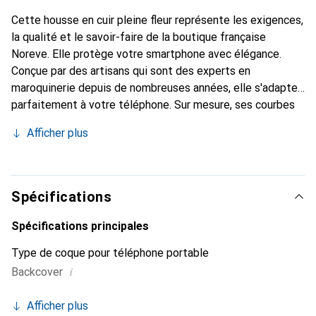
Cette housse en cuir pleine fleur représente les exigences,
la qualité et le savoir-faire de la boutique française
Noreve. Elle protège votre smartphone avec élégance.
Conçue par des artisans qui sont des experts en
maroquinerie depuis de nombreuses années, elle s'adapte
parfaitement à votre téléphone. Sur mesure, ses courbes
délicates lui confèrent une véritable seconde peau. Elle
Afficher plus
devient l'accessoire chic et indispensable de votre
smartphone. Reconnaître internationalement pour ses
produits de haute qualité, la marque Noreve est un choix
sûr pour une clientèle exigeante.
Spécifications
Spécifications principales
Type de coque pour téléphone portable
i
Backcover
Afficher plus