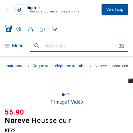
digitec
Vers l'app
Trouvez et commandez plus vite
Paramètres
Compte client
Listes de comparaison
Listes d'envies
Panier
Navigation par catégorie
Menu
Recherche
 du smartphone
Coque pour téléphone portable
Noreve Housse cuir
1 Image
1 Vidéo
CHF
55.90
Noreve
Housse cuir
KEY2