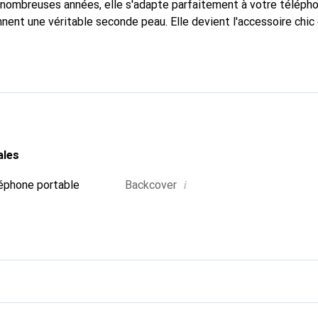
nombreuses années, elle s'adapte parfaitement à votre télépho
nnent une véritable seconde peau. Elle devient l'accessoire chic
Reconnaître internationalement pour ses produits de haute qual
 pour une clientèle exigeante.
ales
i
éphone portable
Backcover