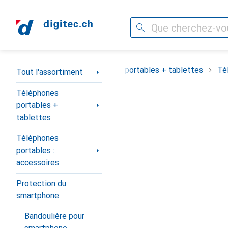
Recherche
Navigation par catégorie
Tout l'assortiment
Téléphones portables + tablettes
Té
Tout l'assortiment
Téléphones
portables +
tablettes
Téléphones
portables :
accessoires
Protection du
smartphone
Bandoulière pour