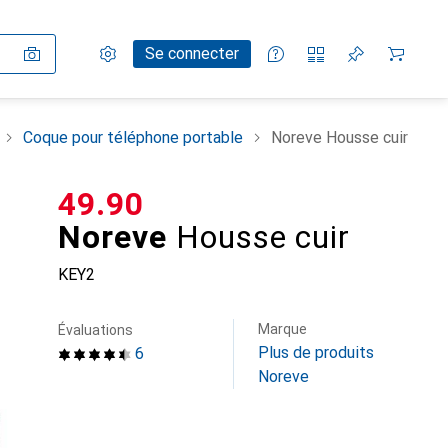
Paramètres
Compte client
Listes de comparaison
Listes d'envies
Panier
Se connecter
Coque pour téléphone portable
Noreve Housse cuir
CHF
49.90
Noreve
Housse cuir
KEY2
Marque
Évaluations
Plus de produits
6
Noreve