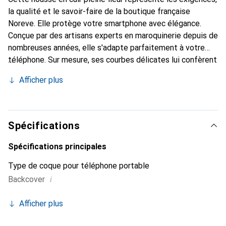
la qualité et le savoir-faire de la boutique française
Noreve. Elle protège votre smartphone avec élégance.
Conçue par des artisans experts en maroquinerie depuis de
nombreuses années, elle s'adapte parfaitement à votre
téléphone. Sur mesure, ses courbes délicates lui confèrent
une véritable seconde peau. Elle devient l'accessoire chic
Afficher plus
et indispensable pour votre smartphone. Reconnaître
internationalement pour ses produits de haute qualité, la
marque Noreve est un choix sûr pour une clientèle
exigeante.
Spécifications
Spécifications principales
Type de coque pour téléphone portable
i
Backcover
Afficher plus