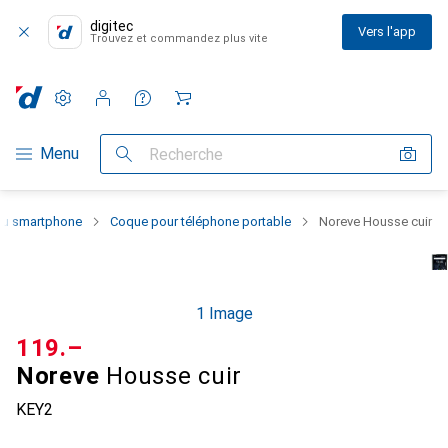
digitec
Vers l'app
Trouvez et commandez plus vite
Paramètres
Compte client
Listes de comparaison
Listes d'envies
Panier
Navigation par catégorie
Menu
Recherche
 du smartphone
Coque pour téléphone portable
Noreve Housse cuir
1 Image
CHF
119.–
Noreve
Housse cuir
KEY2