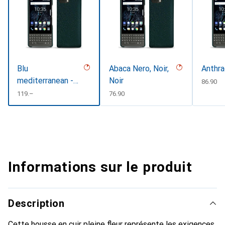
Blu
Abaca Nero, Noir,
Anthra
mediterranean -
Noir
CHF
86.90
Couture
CHF
119.–
CHF
76.90
Informations sur le produit
Description
Cette housse en cuir pleine fleur représente les exigences,