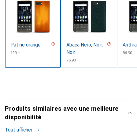
Patine orange
Abaca Nero, Noir,
Anthra
Noir
CHF
139.–
CHF
86.90
CHF
76.90
Produits similaires avec une meilleure
disponibilité
Tout afficher