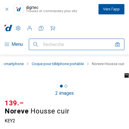
digitec
Vers l'app
Trouvez et commandez plus vite
Paramètres
Compte client
Listes de comparaison
Listes d'envies
Panier
Navigation par catégorie
Menu
Recherche
 du smartphone
Coque pour téléphone portable
Noreve Housse cuir
2 images
CHF
139.–
Noreve
Housse cuir
KEY2