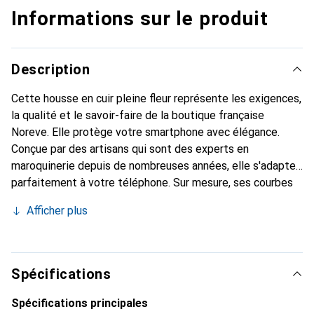
Informations sur le produit
Description
Cette housse en cuir pleine fleur représente les exigences,
la qualité et le savoir-faire de la boutique française
Noreve. Elle protège votre smartphone avec élégance.
Conçue par des artisans qui sont des experts en
maroquinerie depuis de nombreuses années, elle s'adapte
parfaitement à votre téléphone. Sur mesure, ses courbes
raffinées lui confèrent une véritable seconde peau. Elle
Afficher plus
devient l'accessoire chic et indispensable pour votre
smartphone. Reconnaître internationalement pour ses
produits de haute qualité, la marque Noreve est un choix
sûr pour une clientèle exigeante.
Spécifications
Spécifications principales