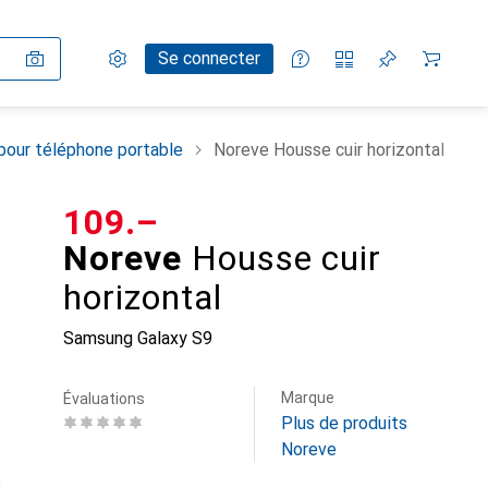
Paramètres
Compte client
Listes de comparaison
Listes d'envies
Panier
Se connecter
pour téléphone portable
Noreve Housse cuir horizontal
CHF
109.–
Noreve
Housse cuir
horizontal
Samsung Galaxy S9
Marque
Évaluations
Plus de produits
Noreve