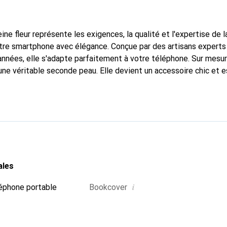
ine fleur représente les exigences, la qualité et l'expertise de 
tre smartphone avec élégance. Conçue par des artisans experts
nnées, elle s'adapte parfaitement à votre téléphone. Sur mesur
une véritable seconde peau. Elle devient un accessoire chic et e
ble à l'international pour ses produits de haute qualité, la ma
tèle exigeante.
ales
i
éphone portable
Bookcover