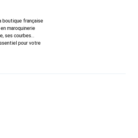
la boutique française
 en maroquinerie
e, ses courbes
ssentiel pour votre
rque Noreve est un