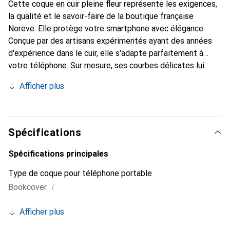
Cette coque en cuir pleine fleur représente les exigences,
la qualité et le savoir-faire de la boutique française
Noreve. Elle protège votre smartphone avec élégance.
Conçue par des artisans expérimentés ayant des années
d'expérience dans le cuir, elle s'adapte parfaitement à
votre téléphone. Sur mesure, ses courbes délicates lui
confèrent une véritable seconde peau. Elle devient
Afficher plus
l'accessoire chic et indispensable pour votre smartphone.
Reconnaît internationalement pour ses produits de haute
qualité, la marque Noreve est un choix fiable pour une
clientèle exigeante.
Spécifications
Spécifications principales
Type de coque pour téléphone portable
i
Bookcover
Afficher plus