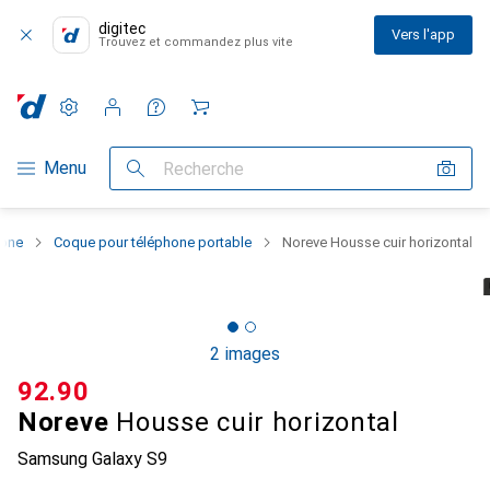
digitec
Vers l'app
Trouvez et commandez plus vite
Paramètres
Compte client
Listes de comparaison
Listes d'envies
Panier
Navigation par catégorie
Menu
Recherche
hone
Coque pour téléphone portable
Noreve Housse cuir horizontal
2 images
CHF
92.90
Noreve
Housse cuir horizontal
Samsung Galaxy S9