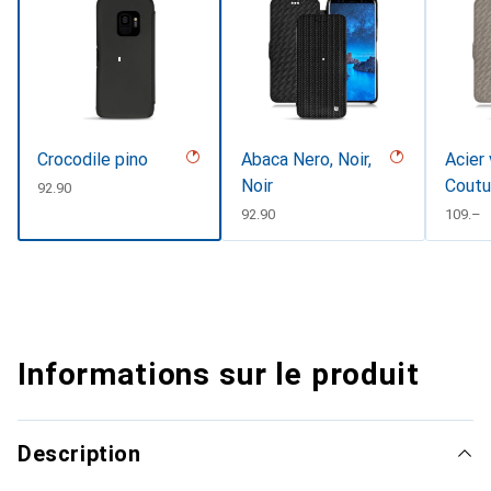
Crocodile pino
Abaca Nero, Noir,
Acier 
Noir
Coutu
CHF
92.90
CHF
92.90
CHF
109.–
Informations sur le produit
Description