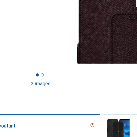
2 images
voûtant