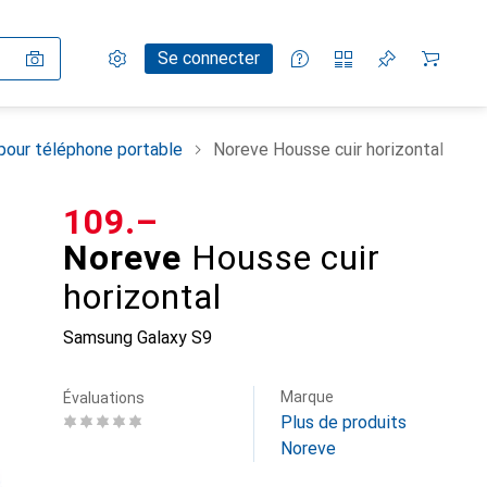
Paramètres
Compte client
Listes de comparaison
Listes d'envies
Panier
Se connecter
pour téléphone portable
Noreve Housse cuir horizontal
CHF
109.–
Noreve
Housse cuir
horizontal
Samsung Galaxy S9
Marque
Évaluations
Plus de produits
Noreve