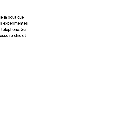
de la boutique
ns expérimentés
 téléphone. Sur
essoire chic et
haute qualité, la