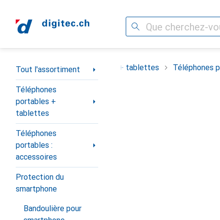
Recherche
Navigation par catégorie
ortiment
Téléphones portables + tablettes
Téléphones po
Tout l'assortiment
Téléphones
portables +
tablettes
Téléphones
portables :
accessoires
Protection du
smartphone
Bandoulière pour