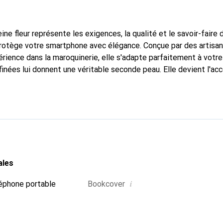
ine fleur représente les exigences, la qualité et le savoir-faire 
 protège votre smartphone avec élégance. Conçue par des artisa
rience dans la maroquinerie, elle s'adapte parfaitement à votre
inées lui donnent une véritable seconde peau. Elle devient l'acc
e smartphone. Reconnu internationalement pour ses produits de 
oix fiable pour une clientèle exigeante.
ales
i
éphone portable
Bookcover