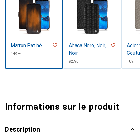
Marron Patiné
Abaca Nero, Noir,
Acier 
Noir
Coutu
CHF
149.–
CHF
92.90
CHF
109.–
Informations sur le produit
Description