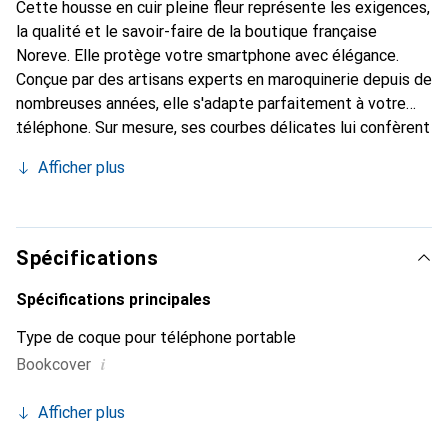
Cette housse en cuir pleine fleur représente les exigences,
la qualité et le savoir-faire de la boutique française
Noreve. Elle protège votre smartphone avec élégance.
Conçue par des artisans experts en maroquinerie depuis de
nombreuses années, elle s'adapte parfaitement à votre
téléphone. Sur mesure, ses courbes délicates lui confèrent
une véritable seconde peau. Elle devient l'accessoire chic
Afficher plus
et indispensable pour votre smartphone. Reconnu
internationalement pour ses produits de haute qualité, la
marque Noreve est un choix sûr pour une clientèle
exigeante.
Spécifications
Spécifications principales
Type de coque pour téléphone portable
i
Bookcover
Afficher plus