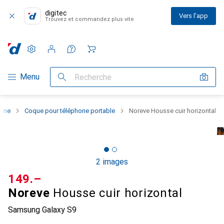
digitec
Vers l'app
Trouvez et commandez plus vite
Paramètres
Compte client
Listes de comparaison
Listes d'envies
Panier
Navigation par catégorie
Menu
Recherche
hone
Coque pour téléphone portable
Noreve Housse cuir horizontal
2 images
CHF
149.–
Noreve
Housse cuir horizontal
Samsung Galaxy S9