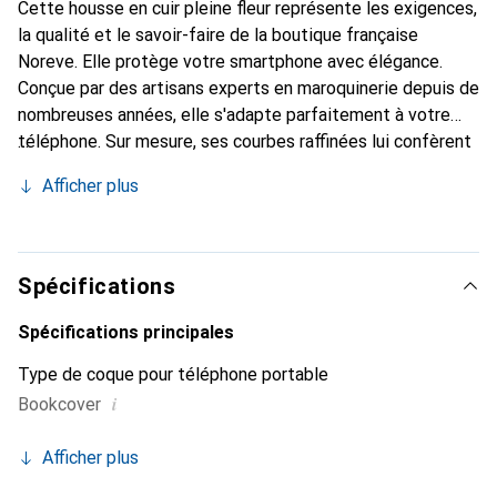
Cette housse en cuir pleine fleur représente les exigences,
la qualité et le savoir-faire de la boutique française
Noreve. Elle protège votre smartphone avec élégance.
Conçue par des artisans experts en maroquinerie depuis de
nombreuses années, elle s'adapte parfaitement à votre
téléphone. Sur mesure, ses courbes raffinées lui confèrent
une véritable seconde peau. Elle devient l'accessoire chic
Afficher plus
et indispensable pour votre smartphone. Reconnaître
internationalement pour ses produits de haute qualité, la
marque Noreve est un choix sûr pour une clientèle
exigeante.
Spécifications
Spécifications principales
Type de coque pour téléphone portable
i
Bookcover
Afficher plus