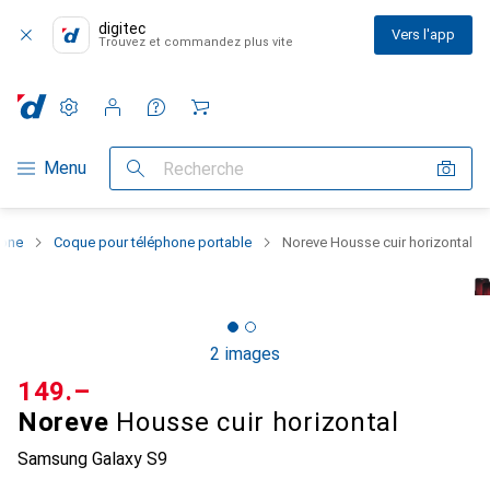
digitec
Vers l'app
Trouvez et commandez plus vite
Paramètres
Compte client
Listes de comparaison
Listes d'envies
Panier
Navigation par catégorie
Menu
Recherche
hone
Coque pour téléphone portable
Noreve Housse cuir horizontal
2 images
CHF
149.–
Noreve
Housse cuir horizontal
Samsung Galaxy S9