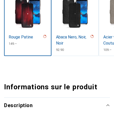
Rouge Patine
Abaca Nero, Noir,
Acier 
Noir
Coutu
CHF
149.–
CHF
92.90
CHF
109.–
Informations sur le produit
Description