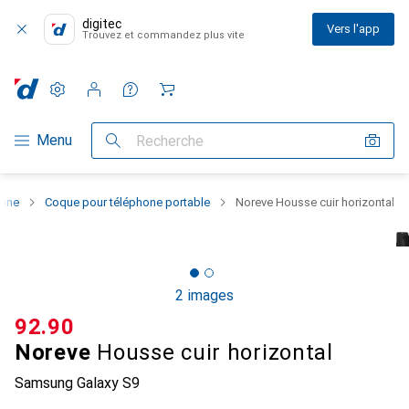
digitec
Vers l'app
Trouvez et commandez plus vite
Paramètres
Compte client
Listes de comparaison
Listes d'envies
Panier
Navigation par catégorie
Menu
Recherche
hone
Coque pour téléphone portable
Noreve Housse cuir horizontal
2 images
CHF
92.90
Noreve
Housse cuir horizontal
Samsung Galaxy S9