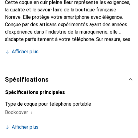
Cette coque en cuir pleine fleur représente les exigences,
la qualité et le savoir-faire de la boutique française
Noreve. Elle protège votre smartphone avec élégance.
Conçue par des artisans expérimentés ayant des années
d'expérience dans l'industrie de la maroquinerie, elle
s'adapte parfaitement à votre téléphone. Sur mesure, ses
courbes délicates lui confèrent une véritable seconde
Afficher plus
peau. Elle devient l'accessoire chic et indispensable pour
votre smartphone. Reconnu internationalement pour ses
produits de haute qualité, la marque Noreve est un choix
fiable pour une clientèle exigeante.
Spécifications
Spécifications principales
Type de coque pour téléphone portable
i
Bookcover
Afficher plus