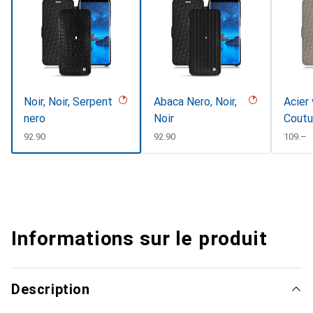
Noir, Noir, Serpent
Abaca Nero, Noir,
Acier 
nero
Noir
Coutu
CHF
92.90
CHF
92.90
CHF
109.–
Informations sur le produit
Description