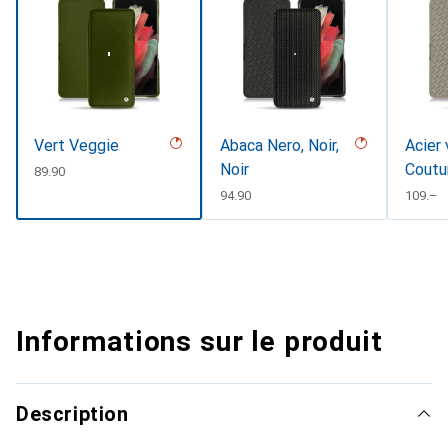
Vert Veggie
Abaca Nero, Noir,
Acier 
Noir
Coutu
CHF
89.90
CHF
94.90
CHF
109.–
Informations sur le produit
Description