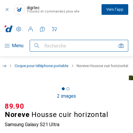
digitec
Vers l'app
Trouvez et commandez plus vite
Paramètres
Compte client
Listes de comparaison
Listes d'envies
Panier
Navigation par catégorie
Menu
Recherche
hone
Coque pour téléphone portable
Noreve Housse cuir horizontal
2 images
CHF
89.90
Noreve
Housse cuir horizontal
Samsung Galaxy S21 Ultra