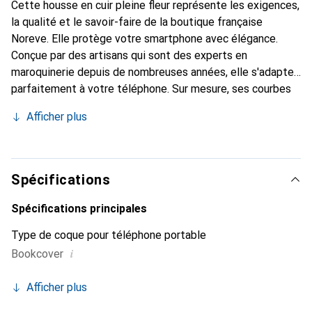
Cette housse en cuir pleine fleur représente les exigences,
la qualité et le savoir-faire de la boutique française
Noreve. Elle protège votre smartphone avec élégance.
Conçue par des artisans qui sont des experts en
maroquinerie depuis de nombreuses années, elle s'adapte
parfaitement à votre téléphone. Sur mesure, ses courbes
raffinées lui confèrent une véritable seconde peau. Elle
Afficher plus
devient l'accessoire chic et indispensable de votre
smartphone. Reconnaître internationalement pour ses
produits de haute qualité, la marque Noreve est un choix
sûr pour une clientèle exigeante.
Spécifications
Spécifications principales
Type de coque pour téléphone portable
i
Bookcover
Afficher plus