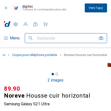
digitec
Vers l'app
Trouvez et commandez plus vite
Paramètres
Compte client
Listes de comparaison
Listes d'envies
Panier
Navigation par catégorie
Menu
Recherche
hone
Coque pour téléphone portable
Noreve Housse cuir horizontal
2 images
CHF
89.90
Noreve
Housse cuir horizontal
Samsung Galaxy S21 Ultra