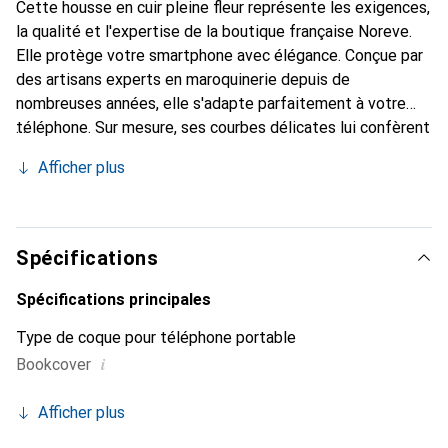
Cette housse en cuir pleine fleur représente les exigences,
la qualité et l'expertise de la boutique française Noreve.
Elle protège votre smartphone avec élégance. Conçue par
des artisans experts en maroquinerie depuis de
nombreuses années, elle s'adapte parfaitement à votre
téléphone. Sur mesure, ses courbes délicates lui confèrent
une véritable seconde peau. Elle devient l'accessoire chic
Afficher plus
et indispensable pour votre smartphone. Reconnaître
internationalement pour ses produits de haute qualité, la
marque Noreve est un choix sûr pour une clientèle
exigeante.
Spécifications
Spécifications principales
Type de coque pour téléphone portable
i
Bookcover
Afficher plus