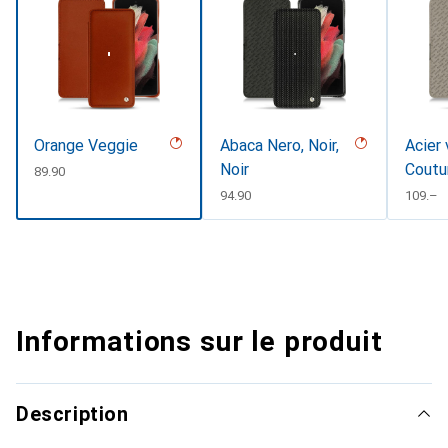
Orange Veggie
Abaca Nero, Noir,
Acier 
Noir
Coutu
CHF
89.90
CHF
94.90
CHF
109.–
Informations sur le produit
Description