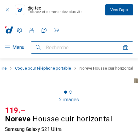
digitec
Vers l'app
Trouvez et commandez plus vite
Paramètres
Compte client
Listes de comparaison
Listes d'envies
Panier
Navigation par catégorie
Menu
Recherche
hone
Coque pour téléphone portable
Noreve Housse cuir horizontal
2 images
CHF
119.–
Noreve
Housse cuir horizontal
Samsung Galaxy S21 Ultra