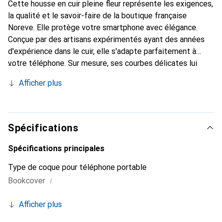
Cette housse en cuir pleine fleur représente les exigences,
la qualité et le savoir-faire de la boutique française
Noreve. Elle protège votre smartphone avec élégance.
Conçue par des artisans expérimentés ayant des années
d'expérience dans le cuir, elle s'adapte parfaitement à
votre téléphone. Sur mesure, ses courbes délicates lui
donnent une véritable seconde peau. Elle devient
Afficher plus
l'accessoire chic et indispensable pour votre smartphone.
Reconnaître internationalement pour ses produits de
haute qualité, la marque Noreve est un choix fiable pour
une clientèle exigeante.
Spécifications
Spécifications principales
Type de coque pour téléphone portable
i
Bookcover
Afficher plus