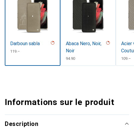
Darboun sabla
Abaca Nero, Noir,
Acier 
Noir
Coutu
CHF
119.–
CHF
94.90
CHF
109.–
Informations sur le produit
Description