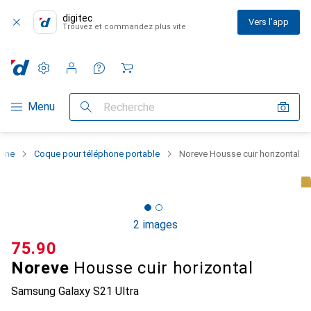
digitec
Vers l'app
Trouvez et commandez plus vite
Paramètres
Compte client
Listes de comparaison
Listes d'envies
Panier
Navigation par catégorie
Menu
Recherche
hone
Coque pour téléphone portable
Noreve Housse cuir horizontal
2 images
CHF
75.90
Noreve
Housse cuir horizontal
Samsung Galaxy S21 Ultra