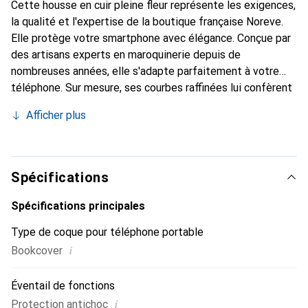
Cette housse en cuir pleine fleur représente les exigences,
la qualité et l'expertise de la boutique française Noreve.
Elle protège votre smartphone avec élégance. Conçue par
des artisans experts en maroquinerie depuis de
nombreuses années, elle s'adapte parfaitement à votre
téléphone. Sur mesure, ses courbes raffinées lui confèrent
une véritable seconde peau. Elle devient l'accessoire chic
Afficher plus
et indispensable de votre smartphone. Reconnaissable à
l'international pour ses produits de haute qualité, la
marque Noreve est un choix sûr pour une clientèle
exigeante.
Spécifications
Spécifications principales
Type de coque pour téléphone portable
i
Bookcover
Éventail de fonctions
i
Protection antichoc