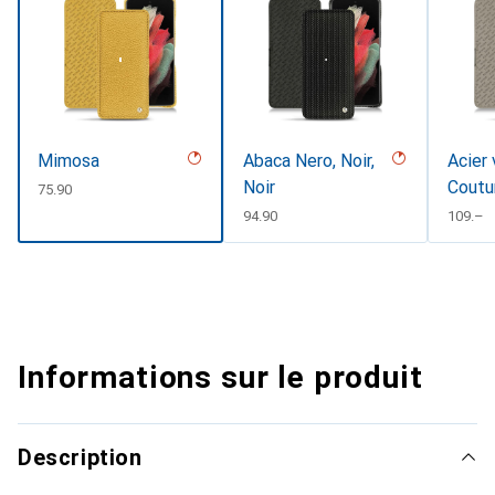
Mimosa
Abaca Nero, Noir,
Acier 
Noir
Coutu
CHF
75.90
CHF
94.90
CHF
109.–
Informations sur le produit
Description