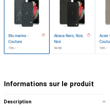
Blu marino -
Abaca Nero, Noir,
Acier 
Couture
Noir
Coutu
CHF
139.–
CHF
94.90
CHF
109.–
Informations sur le produit
Description