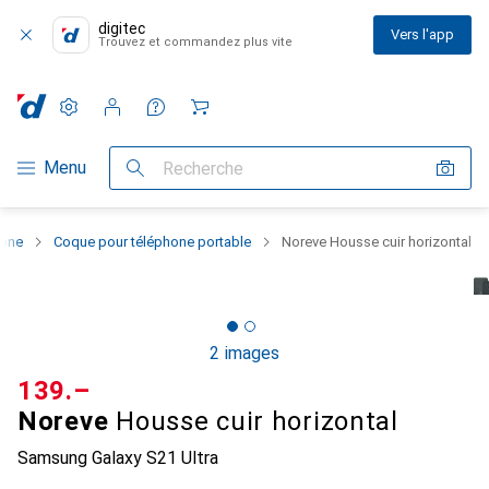
digitec
Vers l'app
Trouvez et commandez plus vite
Paramètres
Compte client
Listes de comparaison
Listes d'envies
Panier
Navigation par catégorie
Menu
Recherche
hone
Coque pour téléphone portable
Noreve Housse cuir horizontal
2 images
CHF
139.–
Noreve
Housse cuir horizontal
Samsung Galaxy S21 Ultra