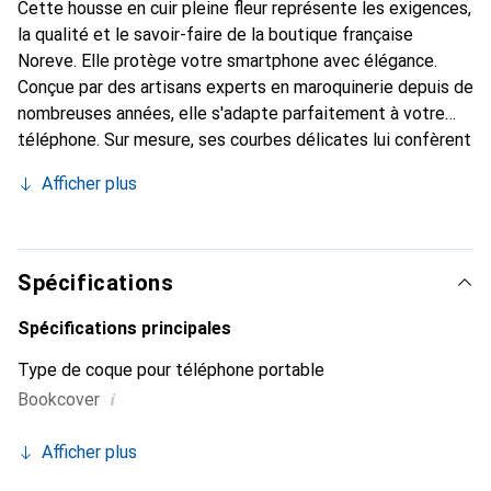
Cette housse en cuir pleine fleur représente les exigences,
la qualité et le savoir-faire de la boutique française
Noreve. Elle protège votre smartphone avec élégance.
Conçue par des artisans experts en maroquinerie depuis de
nombreuses années, elle s'adapte parfaitement à votre
téléphone. Sur mesure, ses courbes délicates lui confèrent
une véritable seconde peau. Elle devient un accessoire
Afficher plus
chic et indispensable pour votre smartphone. Reconnaître
internationalement pour ses produits de haute qualité, la
marque Noreve est un choix sûr pour une clientèle
exigeante.
Spécifications
Spécifications principales
Type de coque pour téléphone portable
i
Bookcover
Afficher plus