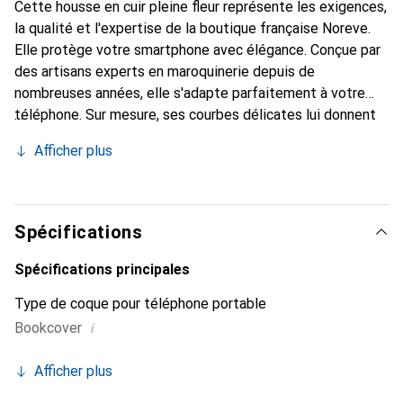
Cette housse en cuir pleine fleur représente les exigences,
la qualité et l'expertise de la boutique française Noreve.
Elle protège votre smartphone avec élégance. Conçue par
des artisans experts en maroquinerie depuis de
nombreuses années, elle s'adapte parfaitement à votre
téléphone. Sur mesure, ses courbes délicates lui donnent
une véritable seconde peau. Elle devient l'accessoire chic
Afficher plus
et indispensable pour votre smartphone. Reconnaître
internationalement pour ses produits de haute qualité, la
marque Noreve est un choix sûr pour une clientèle
exigeante.
Spécifications
Spécifications principales
Type de coque pour téléphone portable
i
Bookcover
Afficher plus