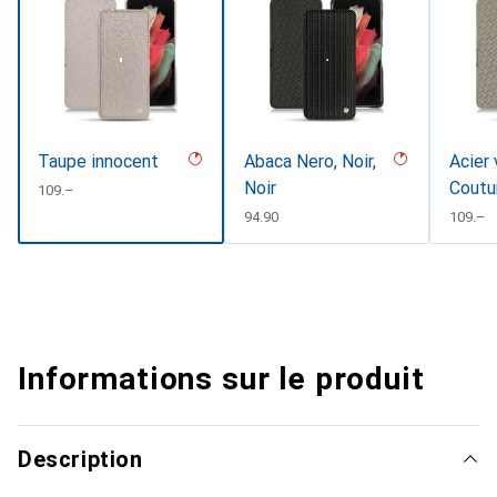
Taupe innocent
Abaca Nero, Noir,
Acier 
Noir
Coutu
CHF
109.–
CHF
94.90
CHF
109.–
Informations sur le produit
Description