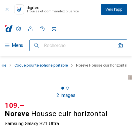
digitec
Vers l'app
Trouvez et commandez plus vite
Paramètres
Compte client
Listes de comparaison
Listes d'envies
Panier
Navigation par catégorie
Menu
Recherche
hone
Coque pour téléphone portable
Noreve Housse cuir horizontal
2 images
CHF
109.–
Noreve
Housse cuir horizontal
Samsung Galaxy S21 Ultra