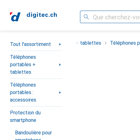
Recherche
Navigation par catégorie
ortiment
Téléphones portables + tablettes
Téléphones po
Tout l'assortiment
Téléphones
portables +
tablettes
Téléphones
portables :
accessoires
Protection du
smartphone
Bandoulière pour