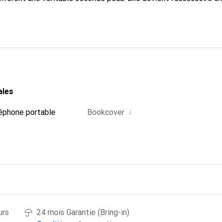
Reconnaissable à l'international pour ses produits de haute qual
 pour une clientèle exigeante.
ales
i
éphone portable
Bookcover
urs
24 mois Garantie (Bring-in)