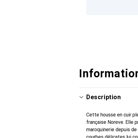
Information
Description
Cette housse en cuir ple
française Noreve. Elle 
maroquinerie depuis de 
courbes délicates lui co