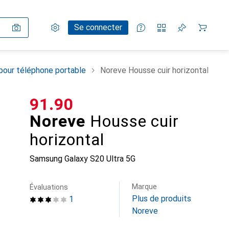
Paramètres
Compte client
Listes de comparaison
Listes d'envies
Panier
Se connecter
pour téléphone portable
Noreve Housse cuir horizontal
CHF
91.90
Noreve
Housse cuir
horizontal
Samsung Galaxy S20 Ultra 5G
Marque
Évaluations
Plus de produits
1
Noreve