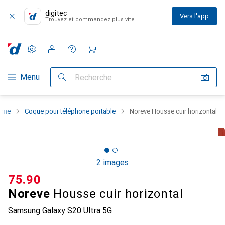
digitec
Vers l'app
Trouvez et commandez plus vite
Paramètres
Compte client
Listes de comparaison
Listes d'envies
Panier
Navigation par catégorie
Menu
Recherche
hone
Coque pour téléphone portable
Noreve Housse cuir horizontal
2 images
CHF
75.90
Noreve
Housse cuir horizontal
Samsung Galaxy S20 Ultra 5G