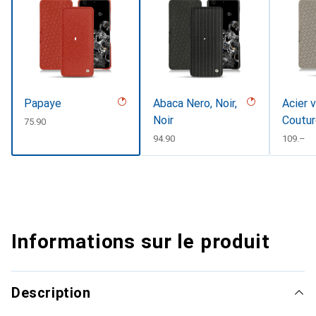
Papaye
Abaca Nero, Noir,
Acier v
Noir
Coutur
CHF
75.90
CHF
94.90
CHF
109.–
Informations sur le produit
Description