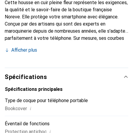
Cette housse en cuir pleine fleur représente les exigences,
la qualité et le savoir-faire de la boutique française
Noreve. Elle protège votre smartphone avec élégance.
Conçue par des artisans qui sont des experts en
maroquinerie depuis de nombreuses années, elle s'adapte
parfaitement à votre téléphone. Sur mesure, ses courbes
délicates lui donnent une véritable seconde peau. Elle
Afficher plus
devient l'accessoire chic et indispensable de votre
smartphone. Reconnu internationalement pour ses
produits de haute qualité, la marque Noreve est un choix
sûr pour une clientèle exigeante.
Spécifications
Spécifications principales
Type de coque pour téléphone portable
i
Bookcover
Éventail de fonctions
i
Protection antichoc