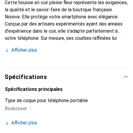
Cette housse en cuir pleine fleur représente les exigences,
la qualité et le savoir-faire de la boutique française
Noreve. Elle protège votre smartphone avec élégance.
Conçue par des artisans expérimentés ayant des années
d'expérience dans le cuir, elle s'adapte parfaitement à
votre téléphone. Sur mesure, ses courbes raffinées lui
donnent une véritable seconde peau. Elle devient
Afficher plus
l'accessoire chic et indispensable pour votre smartphone.
La marque Noreve est reconnue internationalement pour
ses produits de haute qualité et constitue un choix fiable
pour une clientèle exigeante.
Spécifications
Spécifications principales
Type de coque pour téléphone portable
i
Bookcover
Afficher plus