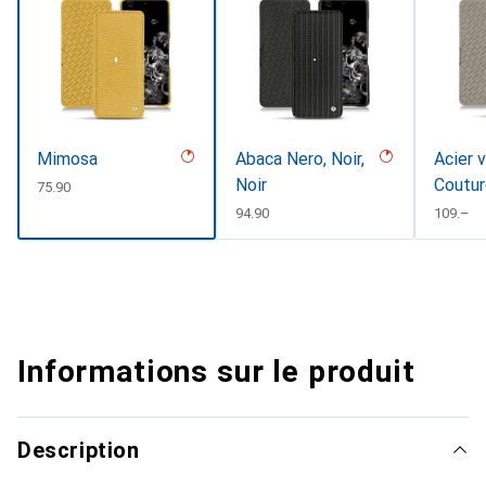
Mimosa
Abaca Nero, Noir,
Acier v
Noir
Coutur
CHF
75.90
CHF
94.90
CHF
109.–
Informations sur le produit
Description