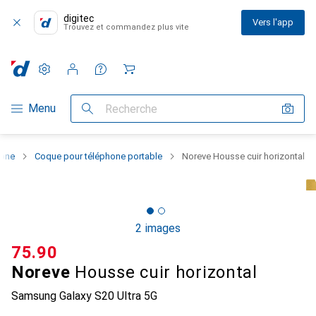
digitec
Vers l'app
Trouvez et commandez plus vite
Paramètres
Compte client
Listes de comparaison
Listes d'envies
Panier
Navigation par catégorie
Menu
Recherche
hone
Coque pour téléphone portable
Noreve Housse cuir horizontal
2 images
CHF
75.90
Noreve
Housse cuir horizontal
Samsung Galaxy S20 Ultra 5G