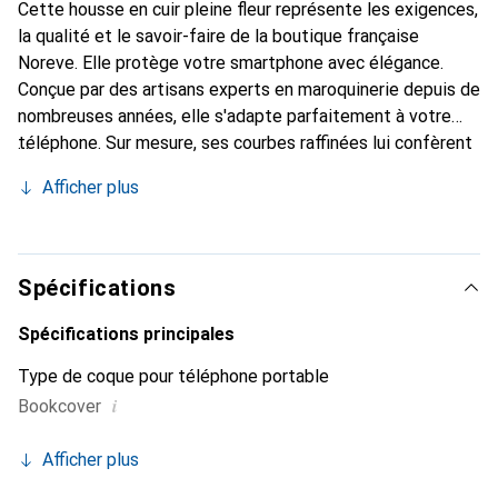
Cette housse en cuir pleine fleur représente les exigences,
la qualité et le savoir-faire de la boutique française
Noreve. Elle protège votre smartphone avec élégance.
Conçue par des artisans experts en maroquinerie depuis de
nombreuses années, elle s'adapte parfaitement à votre
téléphone. Sur mesure, ses courbes raffinées lui confèrent
une véritable seconde peau. Elle devient l'accessoire chic
Afficher plus
et indispensable pour votre smartphone. Reconnaître
internationalement pour ses produits de haute qualité, la
marque Noreve est un choix sûr pour une clientèle
exigeante.
Spécifications
Spécifications principales
Type de coque pour téléphone portable
i
Bookcover
Afficher plus