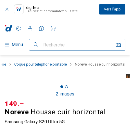
digitec
Vers l'app
Trouvez et commandez plus vite
Paramètres
Compte client
Listes de comparaison
Listes d'envies
Panier
Navigation par catégorie
Menu
Recherche
hone
Coque pour téléphone portable
Noreve Housse cuir horizontal
2 images
CHF
149.–
Noreve
Housse cuir horizontal
Samsung Galaxy S20 Ultra 5G