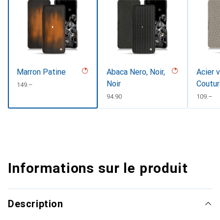
Marron Patine
Abaca Nero, Noir,
Acier v
Noir
Coutur
CHF
149.–
CHF
94.90
CHF
109.–
Informations sur le produit
Description