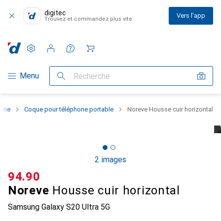
digitec
Vers l'app
Trouvez et commandez plus vite
Paramètres
Compte client
Listes de comparaison
Listes d'envies
Panier
Navigation par catégorie
Menu
Recherche
hone
Coque pour téléphone portable
Noreve Housse cuir horizontal
2 images
CHF
94.90
Noreve
Housse cuir horizontal
Samsung Galaxy S20 Ultra 5G