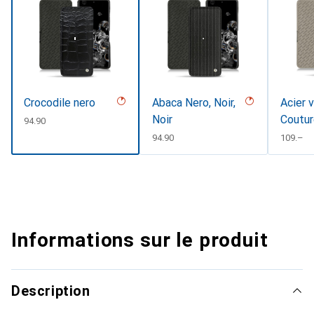
Crocodile nero
Abaca Nero, Noir,
Acier v
Noir
Coutur
CHF
94.90
CHF
94.90
CHF
109.–
Informations sur le produit
Description