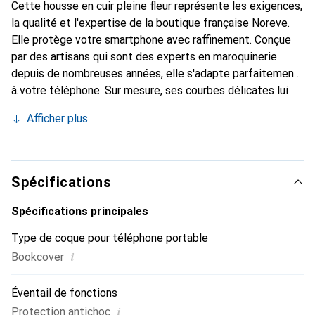
Cette housse en cuir pleine fleur représente les exigences,
la qualité et l'expertise de la boutique française Noreve.
Elle protège votre smartphone avec raffinement. Conçue
par des artisans qui sont des experts en maroquinerie
depuis de nombreuses années, elle s'adapte parfaitement
à votre téléphone. Sur mesure, ses courbes délicates lui
confèrent une véritable seconde peau. Elle devient un
Afficher plus
accessoire chic et essentiel de votre smartphone.
Reconnaître internationalement pour ses produits de
haute qualité, la marque Noreve est un choix sûr pour une
clientèle exigeante.
Spécifications
Spécifications principales
Type de coque pour téléphone portable
i
Bookcover
Éventail de fonctions
i
Protection antichoc