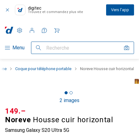
digitec
Vers l'app
Trouvez et commandez plus vite
Paramètres
Compte client
Listes de comparaison
Listes d'envies
Panier
Navigation par catégorie
Menu
Recherche
hone
Coque pour téléphone portable
Noreve Housse cuir horizontal
2 images
CHF
149.–
Noreve
Housse cuir horizontal
Samsung Galaxy S20 Ultra 5G