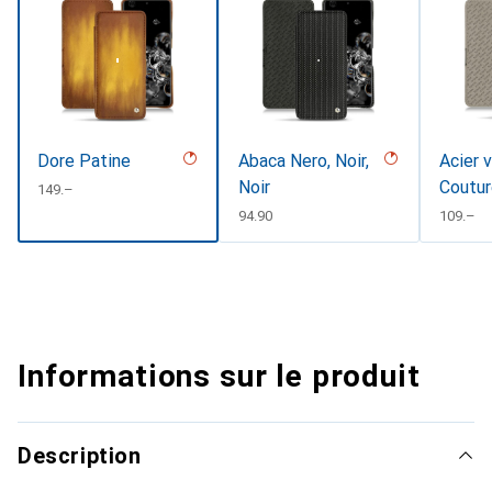
Dore Patine
Abaca Nero, Noir,
Acier v
Noir
Coutur
CHF
149.–
CHF
94.90
CHF
109.–
Informations sur le produit
Description