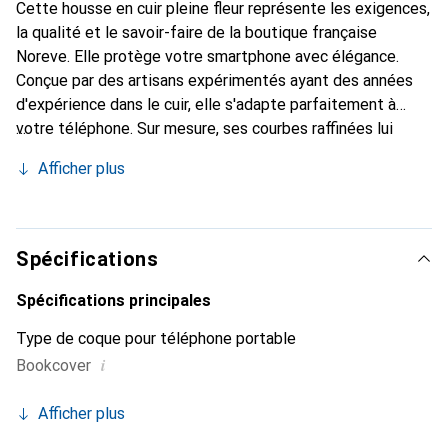
Cette housse en cuir pleine fleur représente les exigences,
la qualité et le savoir-faire de la boutique française
Noreve. Elle protège votre smartphone avec élégance.
Conçue par des artisans expérimentés ayant des années
d'expérience dans le cuir, elle s'adapte parfaitement à
votre téléphone. Sur mesure, ses courbes raffinées lui
confèrent une véritable seconde peau. Elle devient
Afficher plus
l'accessoire chic et indispensable pour votre smartphone.
Reconnaissante à l'international pour ses produits de
haute qualité, la marque Noreve est un choix fiable pour
une clientèle exigeante.
Spécifications
Spécifications principales
Type de coque pour téléphone portable
i
Bookcover
Afficher plus