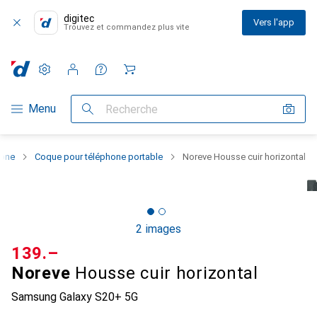
digitec
Vers l'app
Trouvez et commandez plus vite
Paramètres
Compte client
Listes de comparaison
Listes d'envies
Panier
Navigation par catégorie
Menu
Recherche
hone
Coque pour téléphone portable
Noreve Housse cuir horizontal
2 images
CHF
139.–
Noreve
Housse cuir horizontal
Samsung Galaxy S20+ 5G