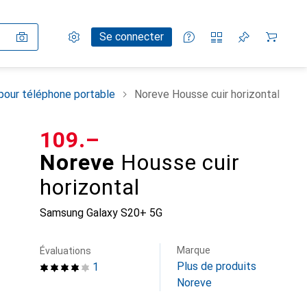
Paramètres
Compte client
Listes de comparaison
Listes d'envies
Panier
Se connecter
pour téléphone portable
Noreve Housse cuir horizontal
CHF
109.–
Noreve
Housse cuir
horizontal
Samsung Galaxy S20+ 5G
Marque
Évaluations
Plus de produits
1
Noreve