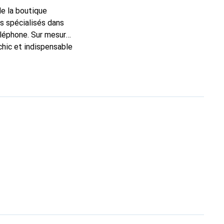
de la boutique
s spécialisés dans
éléphone. Sur mesure,
chic et indispensable
té, la marque Noreve