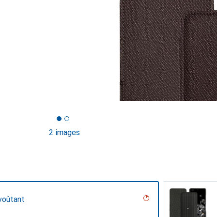
2 images
voûtant