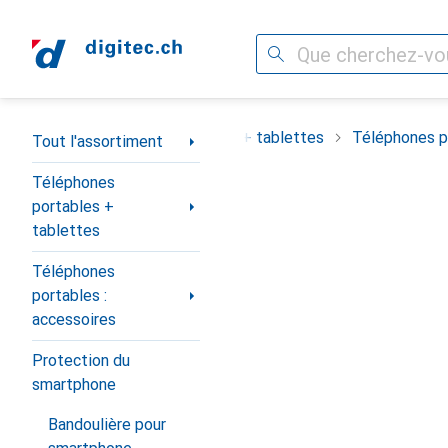
Recherche
Navigation par catégorie
ortiment
Téléphones portables + tablettes
Téléphones po
Tout l'assortiment
Téléphones
portables +
tablettes
Téléphones
portables :
accessoires
Protection du
smartphone
Bandoulière pour