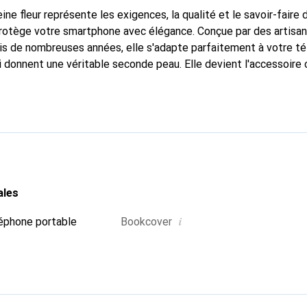
ine fleur représente les exigences, la qualité et le savoir-faire 
protège votre smartphone avec élégance. Conçue par des artisan
puis de nombreuses années, elle s'adapte parfaitement à votre t
i donnent une véritable seconde peau. Elle devient l'accessoire 
connaissable à l'international pour ses produits de haute quali
e clientèle exigeante.
ales
i
éphone portable
Bookcover