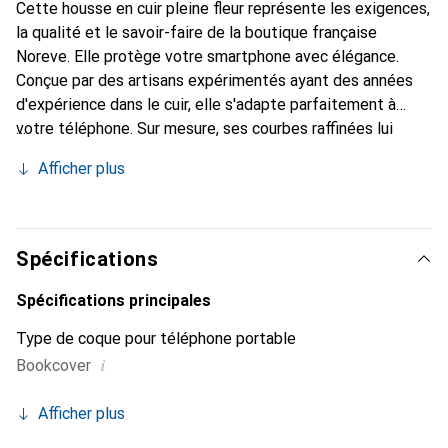
Cette housse en cuir pleine fleur représente les exigences,
la qualité et le savoir-faire de la boutique française
Noreve. Elle protège votre smartphone avec élégance.
Conçue par des artisans expérimentés ayant des années
d'expérience dans le cuir, elle s'adapte parfaitement à
votre téléphone. Sur mesure, ses courbes raffinées lui
donnent une véritable seconde peau. Elle devient
Afficher plus
l'accessoire chic et indispensable pour votre smartphone.
Reconnaître internationalement pour ses produits de
haute qualité, la marque Noreve est un choix fiable pour
une clientèle exigeante.
Spécifications
Spécifications principales
Type de coque pour téléphone portable
i
Bookcover
Afficher plus