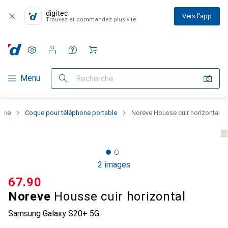
digitec
Vers l'app
Trouvez et commandez plus vite
Paramètres
Compte client
Listes de comparaison
Listes d'envies
Panier
Navigation par catégorie
Menu
Recherche
hone
Coque pour téléphone portable
Noreve Housse cuir horizontal
2 images
CHF
67.90
Noreve
Housse cuir horizontal
Samsung Galaxy S20+ 5G