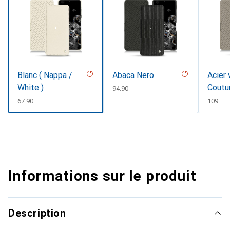
Blanc ( Nappa /
Abaca Nero
Acier 
White )
Coutu
CHF
94.90
CHF
67.90
CHF
109.–
Informations sur le produit
Description