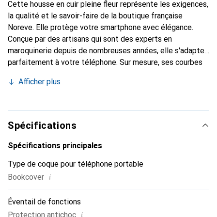
Cette housse en cuir pleine fleur représente les exigences,
la qualité et le savoir-faire de la boutique française
Noreve. Elle protège votre smartphone avec élégance.
Conçue par des artisans qui sont des experts en
maroquinerie depuis de nombreuses années, elle s'adapte
parfaitement à votre téléphone. Sur mesure, ses courbes
raffinées lui donnent une véritable seconde peau. Elle
Afficher plus
devient l'accessoire chic et indispensable de votre
smartphone. Reconnu internationalement pour ses
produits de haute qualité, la marque Noreve est un choix
sûr pour une clientèle exigeante.
Spécifications
Spécifications principales
Type de coque pour téléphone portable
i
Bookcover
Éventail de fonctions
i
Protection antichoc