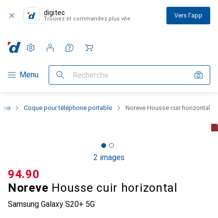
digitec
Vers l'app
Trouvez et commandez plus vite
Paramètres
Compte client
Listes de comparaison
Listes d'envies
Panier
Navigation par catégorie
Menu
Recherche
hone
Coque pour téléphone portable
Noreve Housse cuir horizontal
2 images
CHF
94.90
Noreve
Housse cuir horizontal
Samsung Galaxy S20+ 5G