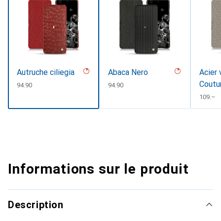
Autruche ciliegia
Abaca Nero
Acier 
Coutu
CHF
94.90
CHF
94.90
CHF
109.–
Informations sur le produit
Description