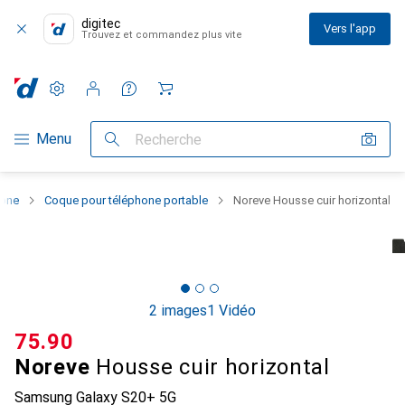
digitec
Vers l'app
Trouvez et commandez plus vite
Paramètres
Compte client
Listes de comparaison
Listes d'envies
Panier
Navigation par catégorie
Menu
Recherche
hone
Coque pour téléphone portable
Noreve Housse cuir horizontal
2 images
1 Vidéo
CHF
75.90
Noreve
Housse cuir horizontal
Samsung Galaxy S20+ 5G