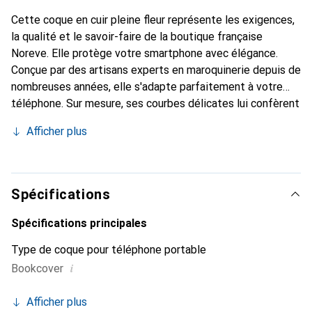
Cette coque en cuir pleine fleur représente les exigences,
la qualité et le savoir-faire de la boutique française
Noreve. Elle protège votre smartphone avec élégance.
Conçue par des artisans experts en maroquinerie depuis de
nombreuses années, elle s'adapte parfaitement à votre
téléphone. Sur mesure, ses courbes délicates lui confèrent
une véritable seconde peau. Elle devient l'accessoire chic
Afficher plus
et indispensable pour votre smartphone. Reconnaître
internationalement pour ses produits de haute qualité, la
marque Noreve est un choix sûr pour une clientèle
exigeante.
Spécifications
Spécifications principales
Type de coque pour téléphone portable
i
Bookcover
Afficher plus