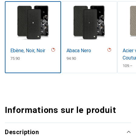
Ebène, Noir, Noir
Abaca Nero
Acier 
Coutu
CHF
75.90
CHF
94.90
CHF
109.–
Informations sur le produit
Description