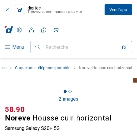
digitec
Vers l'app
Trouvez et commandez plus vite
Paramètres
Compte client
Listes de comparaison
Listes d'envies
Panier
Navigation par catégorie
Menu
Recherche
hone
Coque pour téléphone portable
Noreve Housse cuir horizontal
2 images
CHF
58.90
Noreve
Housse cuir horizontal
Samsung Galaxy S20+ 5G