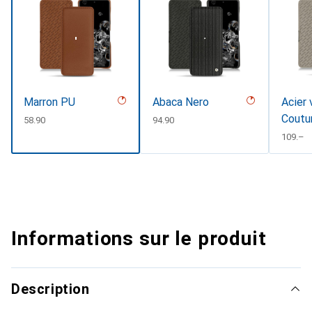
Marron PU
Abaca Nero
Acier 
Coutu
CHF
58.90
CHF
94.90
CHF
109.–
Informations sur le produit
Description