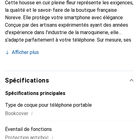
Cette housse en cuir pleine fleur représente les exigences,
la qualité et le savoir-faire de la boutique française
Noreve. Elle protège votre smartphone avec élégance.
Conçue par des artisans expérimentés ayant des années
d'expérience dans l'industrie de la maroquinerie, elle
s'adapte parfaitement à votre téléphone. Sur mesure, ses
courbes raffinées lui donnent une véritable seconde peau.
Afficher plus
Elle devient l'accessoire chic et indispensable pour votre
smartphone. Reconnaissable à l'international pour ses
produits de haute qualité, la marque Noreve est un choix
fiable pour une clientèle exigeante.
Spécifications
Spécifications principales
Type de coque pour téléphone portable
i
Bookcover
Éventail de fonctions
i
Protection antichoc