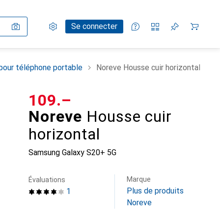
Paramètres
Compte client
Listes de comparaison
Listes d'envies
Panier
Se connecter
pour téléphone portable
Noreve Housse cuir horizontal
CHF
109.–
Noreve
Housse cuir
horizontal
Samsung Galaxy S20+ 5G
Marque
Évaluations
Plus de produits
1
Noreve