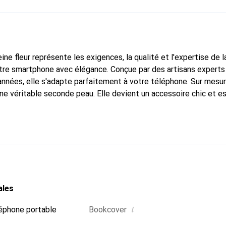
ine fleur représente les exigences, la qualité et l'expertise de 
tre smartphone avec élégance. Conçue par des artisans experts
nnées, elle s'adapte parfaitement à votre téléphone. Sur mesur
une véritable seconde peau. Elle devient un accessoire chic et e
 internationalement pour ses produits de haute qualité, la mar
tèle exigeante.
ales
i
éphone portable
Bookcover