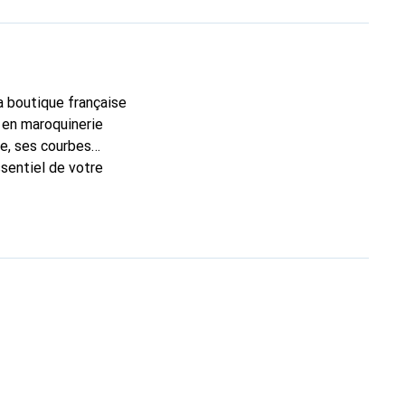
la boutique française
 en maroquinerie
e, ses courbes
ssentiel de votre
que Noreve est un