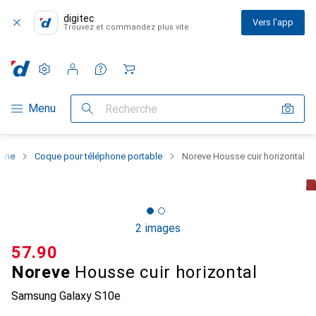
digitec
Vers l'app
Trouvez et commandez plus vite
Paramètres
Compte client
Listes de comparaison
Listes d'envies
Panier
Navigation par catégorie
Menu
Recherche
hone
Coque pour téléphone portable
Noreve Housse cuir horizontal
2 images
CHF
57.90
Noreve
Housse cuir horizontal
Samsung Galaxy S10e