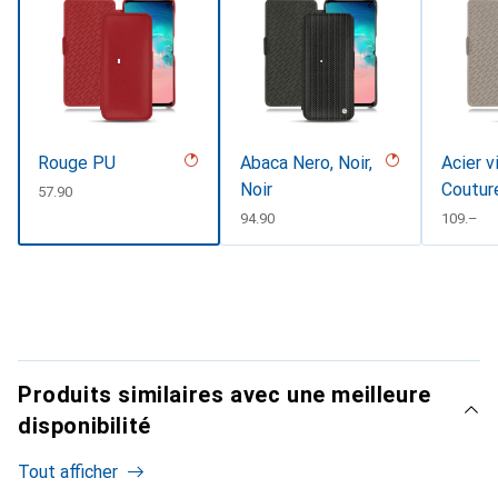
Rouge PU
Abaca Nero, Noir,
Acier v
Noir
Coutur
CHF
57.90
CHF
94.90
CHF
109.–
Produits similaires avec une meilleure
disponibilité
Tout afficher